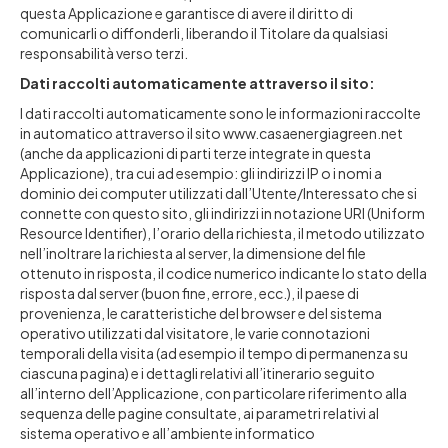
questa Applicazione e garantisce di avere il diritto di
comunicarli o diffonderli, liberando il Titolare da qualsiasi
responsabilità verso terzi.
Dati raccolti automaticamente attraverso il sito:
I dati raccolti automaticamente sono le informazioni raccolte
in automatico attraverso il sito www.casaenergiagreen.net
(anche da applicazioni di parti terze integrate in questa
Applicazione), tra cui ad esempio: gli indirizzi IP o i nomi a
dominio dei computer utilizzati dall’Utente/Interessato che si
connette con questo sito, gli indirizzi in notazione URI (Uniform
Resource Identifier), l’orario della richiesta, il metodo utilizzato
nell’inoltrare la richiesta al server, la dimensione del file
ottenuto in risposta, il codice numerico indicante lo stato della
risposta dal server (buon fine, errore, ecc.), il paese di
provenienza, le caratteristiche del browser e del sistema
operativo utilizzati dal visitatore, le varie connotazioni
temporali della visita (ad esempio il tempo di permanenza su
ciascuna pagina) e i dettagli relativi all’itinerario seguito
all’interno dell’Applicazione, con particolare riferimento alla
sequenza delle pagine consultate, ai parametri relativi al
sistema operativo e all’ambiente informatico