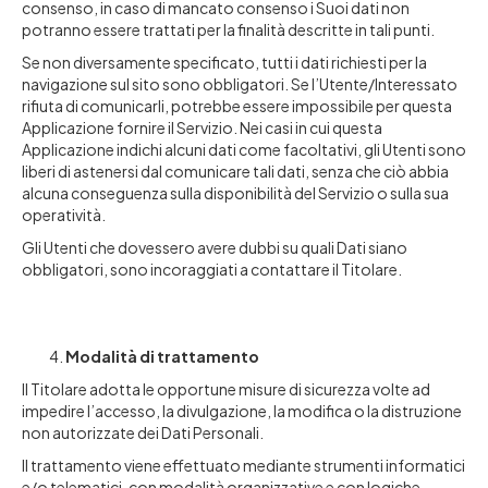
consenso, in caso di mancato consenso i Suoi dati non
potranno essere trattati per la finalità descritte in tali punti.
Se non diversamente specificato, tutti i dati richiesti per la
navigazione sul sito sono obbligatori. Se l’Utente/Interessato
rifiuta di comunicarli, potrebbe essere impossibile per questa
Applicazione fornire il Servizio. Nei casi in cui questa
Applicazione indichi alcuni dati come facoltativi, gli Utenti sono
liberi di astenersi dal comunicare tali dati, senza che ciò abbia
alcuna conseguenza sulla disponibilità del Servizio o sulla sua
operatività.
Gli Utenti che dovessero avere dubbi su quali Dati siano
obbligatori, sono incoraggiati a contattare il Titolare.
Modalità di trattamento
Il Titolare adotta le opportune misure di sicurezza volte ad
impedire l’accesso, la divulgazione, la modifica o la distruzione
non autorizzate dei Dati Personali.
Il trattamento viene effettuato mediante strumenti informatici
e/o telematici, con modalità organizzative e con logiche