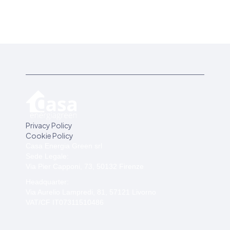
Privacy Policy
Cookie Policy
Casa Energia Green srl
Sede Legale:
Via Pier Capponi, 73, 50132 Firenze
Headquarter:
Via Aurelio Lampredi, 81, 57121 Livorno
VAT/CF IT07311510486