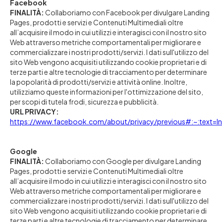
Facebook
FINALITÀ:
Collaboriamo con Facebook per divulgare Landing
Pages, prodotti e servizi e Contenuti Multimediali oltre
all’acquisire il modo in cui utilizzi e interagisci con il nostro sito
Web attraverso metriche comportamentali per migliorare e
commercializzare i nostri prodotti/servizi. I dati sull'utilizzo del
sito Web vengono acquisiti utilizzando cookie proprietari e di
terze parti e altre tecnologie di tracciamento per determinare
la popolarità di prodotti/servizi e attività online. Inoltre,
utilizziamo queste informazioni per l'ottimizzazione del sito,
per scopi di tutela frodi, sicurezza e pubblicità.
URL PRIVACY:
https://www.facebook.com/about/privacy/previous#:~:tex
Google
FINALITÀ:
Collaboriamo con Google per divulgare Landing
Pages, prodotti e servizi e Contenuti Multimediali oltre
all’acquisire il modo in cui utilizzi e interagisci con il nostro sito
Web attraverso metriche comportamentali per migliorare e
commercializzare i nostri prodotti/servizi. I dati sull'utilizzo del
sito Web vengono acquisiti utilizzando cookie proprietari e di
terze parti e altre tecnologie di tracciamento per determinare