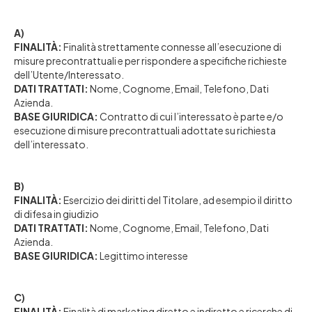
A)
FINALITÀ:
Finalità strettamente connesse all’esecuzione di
misure precontrattuali e per rispondere a specifiche richieste
dell’Utente/Interessato.
DATI TRATTATI:
Nome, Cognome, Email, Telefono, Dati
Azienda.
BASE GIURIDICA:
Contratto di cui l’interessato è parte e/o
esecuzione di misure precontrattuali adottate su richiesta
dell’interessato.
B)
FINALITÀ:
Esercizio dei diritti del Titolare, ad esempio il diritto
di difesa in giudizio
DATI TRATTATI:
Nome, Cognome, Email, Telefono, Dati
Azienda.
BASE GIURIDICA:
Legittimo interesse
C)
FINALITÀ:
Finalità di marketing diretto e indiretto e ricerche di