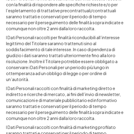
con la finalità di rispondere alle specifiche richieste e/o per
l’espletamento di trattative precontrattuali/contrattuali
saranno trattati e conservati per il periodo di tempo
necessario per il perseguimento delle finalità sopra indicate e
comunque non oltre 2 anni dalla loro raccolta.
I Dati Personali raccolti per finalità riconducibili all’interesse
legittimo del Titolare saranno trattenuti sino al
soddisfacimento di tale interesse. In caso di pendenza di
giudizio i dati saranno trattati ulteriormente fino alla loro
risoluzione. Inoltre il Titolare potrebbe essere obbligato a
conservare i Dati Personali per un periodo più lungo in
ottemperanza ad un obbligo di legge o per ordine di
un’autorità.
I Dati Personali raccolti con finalità di marketing diretto e
indiretto e ricerche di mercato, ai fini dell’invio di newsletter,
comunicazioni e di materiale pubblicitario ed informativo
saranno trattati e conservati per il periodo di tempo
necessario per il perseguimento delle finalità sopra indicate e
comunque non oltre 2 anni dalla loro raccolta.
I Dati Personali raccolti con finalità di marketing profilato
saranno trattati e conservati per il periodo di tempo