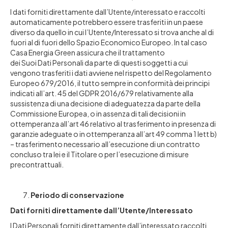
I dati forniti direttamente dall’Utente/interessato e raccolti
automaticamente potrebbero essere trasferiti in un paese
diverso da quello in cui l’Utente/Interessato si trova anche al di
fuori al di fuori dello Spazio Economico Europeo. In tal caso
Casa Energia Green assicura che il trattamento
dei Suoi Dati Personali da parte di questi soggetti a cui
vengono trasferiti i dati avviene nel rispetto del Regolamento
Europeo 679/2016, il tutto sempre in conformità dei principi
indicati all’art. 45 del GDPR 2016/679 relativamente alla
sussistenza di una decisione di adeguatezza da parte della
Commissione Europea, o in assenza di tali decisioni in
ottemperanza all’art 46 relativo al trasferimento in presenza di
garanzie adeguate o in ottemperanza all’art 49 comma 1 lett b)
– trasferimento necessario all’esecuzione di un contratto
concluso tra lei e il Titolare o per l’esecuzione di misure
precontrattuali.
Periodo di conservazione
Dati forniti direttamente dall’Utente/Interessato
I Dati Personali forniti direttamente dall’interessato raccolti