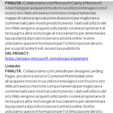
FINALITÀ:
Collaboriamo con Microsoft Clarity e Microsoft
Advertising per acquisire il modo in cui utilizzi e interagisci con il
nostro sito Web attraverso metriche comportamentali,
mappe di calore e riproduzione di sessioni per migliorare e
commercializzare i nostri prodotti/servizi. I dati sull'utilizzo del
sito Web vengono acquisiti utilizzando cookie proprietari e di
terze parti e altre tecnologie di tracciamento per determinare
la popolarità di prodotti/servizi e attività online. Inoltre,
utilizziamo queste informazioni per l'ottimizzazione del sito,
per scopi di tutela frodi, sicurezza e pubblicità.
URL PRIVACY:
https://privacy.microsoft.com/privacystatement
Linkedin
FINALITÀ:
Collaboriamo con Linkedin per divulgare Landing
Pages, prodotti e servizi e Contenuti Multimediali oltre
all’acquisire il modo in cui utilizzi e interagisci con il nostro sito
Web attraverso metriche comportamentali per migliorare e
commercializzare i nostri prodotti/servizi. I dati sull'utilizzo del
sito Web vengono acquisiti utilizzando cookie proprietari e di
terze parti e altre tecnologie di tracciamento per determinare
la popolarità di prodotti/servizi e attività online. Inoltre,
utilizziamo queste informazioni per l'ottimizzazione del sito,