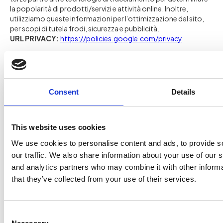
la popolarità di prodotti/servizi e attività online. Inoltre,
utilizziamo queste informazioni per l'ottimizzazione del sito,
per scopi di tutela frodi, sicurezza e pubblicità.
URL PRIVACY:
https://policies.google.com/privacy
Instagram
FINALITÀ:
Collaboriamo con Instagram per divulgare Landing
Pages, prodotti e servizi e Contenuti Multimediali oltre
Consent
Details
all’acquisire il modo in cui utilizzi e interagisci con il nostro sito
Web attraverso metriche comportamentali per migliorare e
commercializzare i nostri prodotti/servizi. I dati sull'utilizzo del
This website uses cookies
sito Web vengono acquisiti utilizzando cookie proprietari e di
terze parti e altre tecnologie di tracciamento per determinare
We use cookies to personalise content and ads, to provide s
la popolarità di prodotti/servizi e attività online. Inoltre,
our traffic. We also share information about your use of our s
utilizziamo queste informazioni per l'ottimizzazione del sito,
and analytics partners who may combine it with other informa
per scopi di tutela frodi, sicurezza e pubblicità.
URL PRIVACY:
that they’ve collected from your use of their services.
https://help.instagram.com/519522125107875/?
maybe_redirect_pol=0
Consent