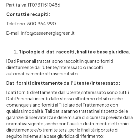
Partita Iva: IT07311510486
Contatti e recapiti:
Telefono: 800.964.990
E-mail: info@casaenergiagreen.it
Tipologie di dati raccolti, finalità e base giuridica.
I Dati Personali trattati sono raccolti in quanto forniti
direttamente dall’Utente/Interessato o raccolti
automaticamente attraverso il sito.
Dati forniti direttamente dall’Utente/Interessato:
I dati forniti direttamente dall’Utente/Interessato sono tutti i
Dati Personali inseriti dallo stesso all’interno del sito o che
comunque siano forniti al Titolare del Trattamento con
qualsiasi modalità. Tali dati saranno trattati nel rispetto delle
garanzie di riservatezza e delle misure di sicurezza previste dalla
normativa vigente, anche con l’ausilio di strumenti elettronici
direttamente e/o tramite terzi, per le finalità riportate di
seguito insieme alla base giuridica di riferimento: