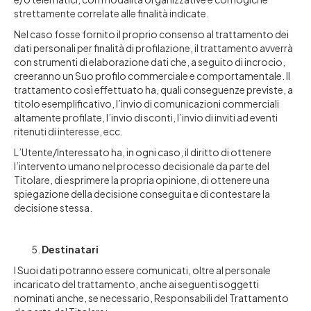
strettamente correlate alle finalità indicate.
Nel caso fosse fornito il proprio consenso al trattamento dei
dati personali per finalità di profilazione, il trattamento avverrà
con strumenti di elaborazione dati che, a seguito di incrocio,
creeranno un Suo profilo commerciale e comportamentale. Il
trattamento così effettuato ha, quali conseguenze previste, a
titolo esemplificativo, l’invio di comunicazioni commerciali
altamente profilate, l’invio di sconti, l’invio di inviti ad eventi
ritenuti di interesse, ecc.
L’Utente/Interessato ha, in ogni caso, il diritto di ottenere
l’intervento umano nel processo decisionale da parte del
Titolare, di esprimere la propria opinione, di ottenere una
spiegazione della decisione conseguita e di contestare la
decisione stessa.
Destinatari
I Suoi dati potranno essere comunicati, oltre al personale
incaricato del trattamento, anche ai seguenti soggetti
nominati anche, se necessario, Responsabili del Trattamento