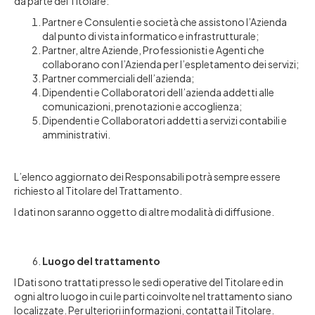
da parte del Titolare:
Partner e Consulenti e società che assistono l’Azienda
dal punto di vista informatico e infrastrutturale;
Partner, altre Aziende, Professionisti e Agenti che
collaborano con l’Azienda per l’espletamento dei servizi;
Partner commerciali dell’azienda;
Dipendenti e Collaboratori dell’azienda addetti alle
comunicazioni, prenotazioni e accoglienza;
Dipendenti e Collaboratori addetti a servizi contabili e
amministrativi.
L’elenco aggiornato dei Responsabili potrà sempre essere
richiesto al Titolare del Trattamento.
I dati non saranno oggetto di altre modalità di diffusione.
Luogo del trattamento
I Dati sono trattati presso le sedi operative del Titolare ed in
ogni altro luogo in cui le parti coinvolte nel trattamento siano
localizzate. Per ulteriori informazioni, contatta il Titolare.