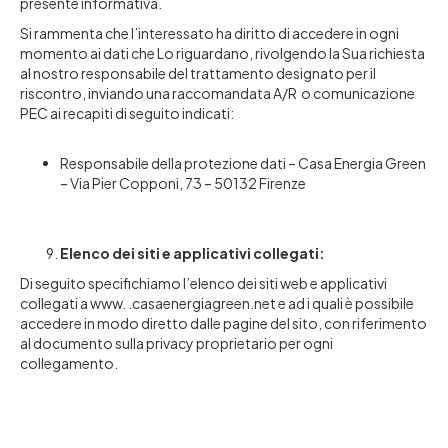
presente informativa.
Si rammenta che l’interessato ha diritto di accedere in ogni
momento ai dati che Lo riguardano, rivolgendo la Sua richiesta
al nostro responsabile del trattamento designato per il
riscontro, inviando una raccomandata A/R o comunicazione
PEC ai recapiti di seguito indicati:
Responsabile della protezione dati – Casa Energia Green
– Via Pier Copponi, 73 – 50132 Firenze
Elenco dei siti e applicativi collegati:
Di seguito specifichiamo l’elenco dei siti web e applicativi
collegati a www. .casaenergiagreen.net e ad i quali è possibile
accedere in modo diretto dalle pagine del sito, con riferimento
al documento sulla privacy proprietario per ogni
collegamento.