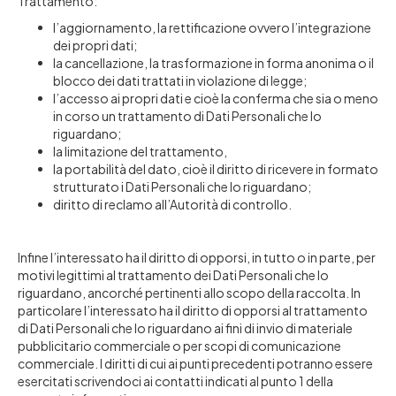
Trattamento:
l’aggiornamento, la rettificazione ovvero l’integrazione
dei propri dati;
la cancellazione, la trasformazione in forma anonima o il
blocco dei dati trattati in violazione di legge;
l’accesso ai propri dati e cioè la conferma che sia o meno
in corso un trattamento di Dati Personali che lo
riguardano;
la limitazione del trattamento,
la portabilità del dato, cioè il diritto di ricevere in formato
strutturato i Dati Personali che lo riguardano;
diritto di reclamo all’Autorità di controllo.
Infine l’interessato ha il diritto di opporsi, in tutto o in parte, per
motivi legittimi al trattamento dei Dati Personali che lo
riguardano, ancorché pertinenti allo scopo della raccolta. In
particolare l’interessato ha il diritto di opporsi al trattamento
di Dati Personali che lo riguardano ai fini di invio di materiale
pubblicitario commerciale o per scopi di comunicazione
commerciale. I diritti di cui ai punti precedenti potranno essere
esercitati scrivendoci ai contatti indicati al punto 1 della