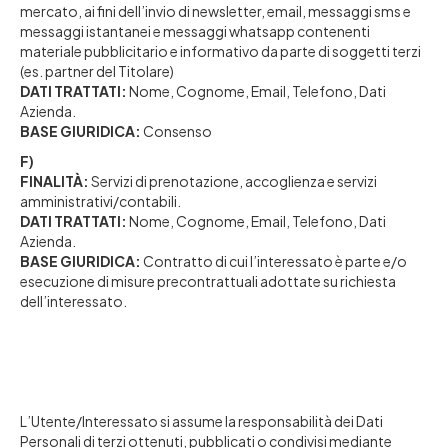
mercato, ai fini dell’invio di newsletter, email, messaggi sms e
messaggi istantanei e messaggi whatsapp contenenti
materiale pubblicitario e informativo da parte di soggetti terzi
(es. partner del Titolare)
DATI TRATTATI:
Nome, Cognome, Email, Telefono, Dati
Azienda.
BASE GIURIDICA:
Consenso
F)
FINALITÀ:
Servizi di prenotazione, accoglienza e servizi
amministrativi/contabili.
DATI TRATTATI:
Nome, Cognome, Email, Telefono, Dati
Azienda.
BASE GIURIDICA:
Contratto di cui l’interessato è parte e/o
esecuzione di misure precontrattuali adottate su richiesta
dell’interessato.
L’Utente/Interessato si assume la responsabilità dei Dati
Personali di terzi ottenuti, pubblicati o condivisi mediante