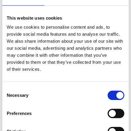
da fare è contattare un tecnico certificato che
effettuerà un sopralluogo dell'edificio e raccoglierà
tutte le informazioni necessarie. Durante il
sopralluogo, il tecnico esaminerà l'isolamento, i
This website uses cookies
sistemi di riscaldamento e raffreddamento, le finestre
We use cookies to personalise content and ads, to
e le porte, e altri elementi che influenzano l'efficienza
provide social media features and to analyse our traffic.
energetica dell'edificio.
We also share information about your use of our site with
Una volta completato il sopralluogo, il tecnico
our social media, advertising and analytics partners who
utilizzerà queste informazioni per compilare il
may combine it with other information that you’ve
rapporto di certificazione energetica. Questo
provided to them or that they’ve collected from your use
documento conterrà la classe energetica dell'edificio
of their services.
e raccomandazioni per migliorarne l'efficienza
energetica, se del caso. Una volta ottenuto il
rapporto, potrai utilizzarlo per mostrare la classe
energetica della tua casa agli acquirenti o agli
Consent
inquilini potenziali.
Necessary
Selection
Conclusioni
Preferences
Ottenere la certificazione energetica per la tua casa è
un passo importante per garantire la sua competitività