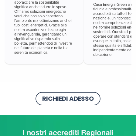
abbracciare la sostenibilità
Casa Energia Green è sin
significa anche ridurre le spese.
fiducia e professionalità
Offriamo soluzioni energetiche
accreditati su tutto il terri
verdi che non solo rispettano
nazionale, un riconoscim
l'ambiente ma ottimizzano anche i
nostra competenza e del
tuoi costi energetici. Grazie alla
nel fornire soluzioni ener
nostra esperienza e tecnologia
sostenibili. Questo ci per
all'avanguardia, garantiamo un
operare con standard ele
significativo risparmio sulla
ovunque in Italia, assicur
bolletta, permettendoti di investire
stessa qualità e affidabili
nel futuro del pianeta e nella tua
indipendentemente dalla
serenità economica.
ubicazione.
RICHIEDI ADESSO
I nostri accrediti Regionali