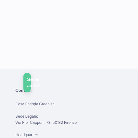
lettere A, B, F e per le finalità connesse al trattamento dei
dati raccolti automaticamente.*
Acconsento ad essere contattato per finalità di marketing e di
aver preso visione e compreso l'
informativa sulla privacy
per
le finalità in essa contenute di cui al paragrafo 2 lettere C, D,
E, Marketing profilato, Marketing Diretto e Indiretto.
Serve
aiuto?
Contatti
Casa Energia Green srl
Sede Legale:
Via Pier Capponi, 73, 50132 Firenze
Headquarter: