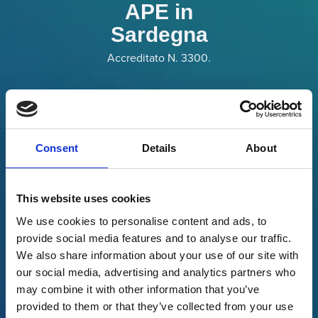
APE in
Sardegna
Accreditato N. 3300.
APE in
Toscana
Consent
Details
About
Accreditato N. 03973.
This website uses cookies
We use cookies to personalise content and ads, to
provide social media features and to analyse our traffic.
APE in
We also share information about your use of our site with
Trentino Alto Adige
our social media, advertising and analytics partners who
Accreditato N. AA00753.
may combine it with other information that you’ve
provided to them or that they’ve collected from your use