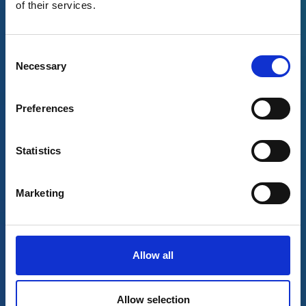
of their services.
APE in
Consent
Umbria
Necessary
Selection
Accreditato N. 05403.
Preferences
APE in
Statistics
Veneto
Marketing
Accreditato Ve.Net.
Allow all
Richiedi l'APE
Allow selection