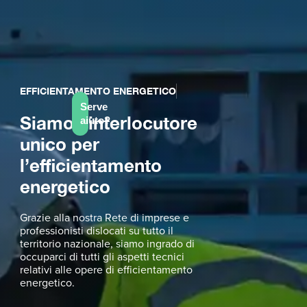
EFFICIENTAMENTO ENERGETICO
Serve
Siamo l’interlocutore
aiuto?
unico per
l’efficientamento
energetico
Grazie alla nostra Rete di imprese e
professionisti dislocati su tutto il
territorio nazionale, siamo ingrado di
occuparci di tutti gli aspetti tecnici
relativi alle opere di efficientamento
energetico.