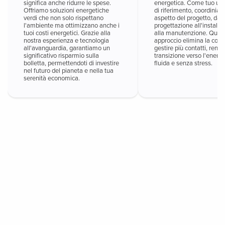
significa anche ridurre le spese.
energetica. Come tuo uni
Offriamo soluzioni energetiche
di riferimento, coordinia
verdi che non solo rispettano
aspetto del progetto, dall
l'ambiente ma ottimizzano anche i
progettazione all'installaz
tuoi costi energetici. Grazie alla
alla manutenzione. Ques
nostra esperienza e tecnologia
approccio elimina la comp
all'avanguardia, garantiamo un
gestire più contatti, rend
significativo risparmio sulla
transizione verso l'energ
bolletta, permettendoti di investire
fluida e senza stress.
nel futuro del pianeta e nella tua
serenità economica.