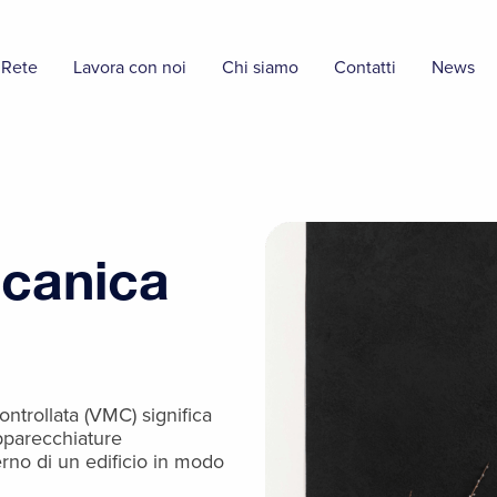
 Rete
Lavora con noi
Chi siamo
Contatti
News
ccanica
ntrollata (VMC) significa
apparecchiature
erno di un edificio in modo