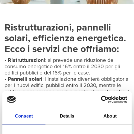
Ristrutturazioni, pannelli
solari, efficienza energetica.
Ecco i servizi che offriamo:
•
Ristrutturazioni
: si prevede una riduzione del
consumo energetico del 16% entro il 2030 per gli
edifici pubblici e del 16% per le case.
•
Pannelli solari
: l’installazione diventerà obbligatoria
per i nuovi edifici pubblici entro il 2030, mentre le
caldaie a gas saranno gradualmente eliminate entro il
2040.
•
Efficienza energetica
: gli interventi adottati dal
2020 saranno conteggiati per raggiungere gli
obiettivi. Tuttavia, sono previste esenzioni per edifici
Consent
Details
About
storici, agricoli, chiese, edifici militari e immobili
temporanei.