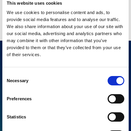
This website uses cookies
La Commissione europea stima che saranno
necessari 275 miliardi di euro di investimenti annui
We use cookies to personalise content and ads, to
entro il 2030, con possibilità di attingere ai fondi UE
provide social media features and to analyse our traffic.
per supportare la transizione energetica.
We also share information about your use of our site with
our social media, advertising and analytics partners who
may combine it with other information that you’ve
provided to them or that they’ve collected from your use
of their services.
Consent
Hai un progetto da realizzare?
Necessary
Selection
Casa Energia Green è sempre pronta a
trovare la soluzione perfetta per te!
Preferences
Richiedi informazioni o preventivi e
scopri come possiamo aiutarti.
Statistics
Richiedi informazioni