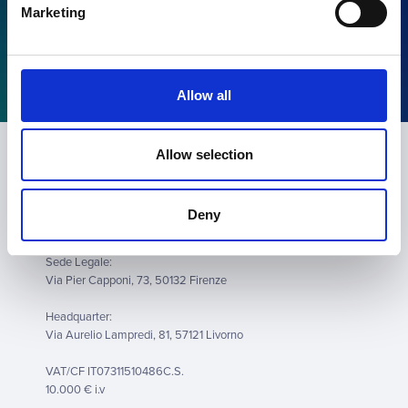
Marketing
Allow all
Allow selection
Contatti
Deny
Casa Energia Green srl
Sede Legale:
Via Pier Capponi, 73, 50132 Firenze
Headquarter:
Via Aurelio Lampredi, 81, 57121 Livorno
VAT/CF IT07311510486C.S.
10.000 € i.v