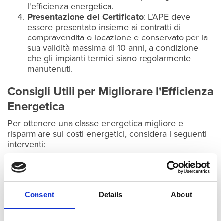
l'efficienza energetica.
Presentazione del Certificato
: L'APE deve
essere presentato insieme ai contratti di
compravendita o locazione e conservato per la
sua validità massima di 10 anni, a condizione
che gli impianti termici siano regolarmente
manutenuti.
Consigli Utili per Migliorare l'Efficienza
Energetica
Per ottenere una classe energetica migliore e
risparmiare sui costi energetici, considera i seguenti
interventi:
Isolamento Termico
: Migliorare l'isolamento di
pareti, tetto e pavimenti riduce le dispersioni
termiche.
Infissi ad Alta Efficienza
: Sostituire vecchie
Consent
Details
About
finestre e porte con modelli ad alta efficienza
energetica.