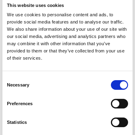
Sistemi di Riscaldamento e Raffreddamento
:
This website uses cookies
Installare caldaie a condensazione, pompe di
calore e climatizzatori ad alta efficienza.
We use cookies to personalise content and ads, to
Fonti di Energia Rinnovabile
: Pannelli solari e
provide social media features and to analyse our traffic.
sistemi geotermici possono ridurre il consumo
We also share information about your use of our site with
di energia non rinnovabile.
our social media, advertising and analytics partners who
Conclusioni
may combine it with other information that you’ve
provided to them or that they’ve collected from your use
Ottenere la certificazione energetica è un passo
of their services.
cruciale per valorizzare il tuo immobile e contribuire
alla sostenibilità ambientale. Con le novità del 2024,
il processo è diventato più chiaro e uniforme su tutto
Consent
il territorio nazionale. Segui questa guida per
Necessary
Selection
assicurarti di ottenere l'APE in modo efficiente e
sfruttare al meglio le opportunità di miglioramento
dell'efficienza energetica.
Preferences
Per ulteriori informazioni e assistenza nella
certificazione energetica, contatta il nostro team di
esperti. Siamo qui per aiutarti a rendere il tuo
Statistics
immobile più efficiente e sostenibile.